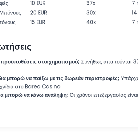
φές
10 EUR
37x
7 
 Μπόνους
20 EUR
30x
14
πόνους
15 EUR
40x
7 
ωτήσεις
οι προϋποθέσεις στοιχηματισμού;
Συνήθως απαιτούνται 3
ια μπορώ να παίξω με τις δωρεάν περιστροφές;
Υπάρχο
ιχνίδια στο Bareo Casino.
α μπορώ να κάνω ανάληψη;
Οι χρόνοι επεξεργασίας είνα