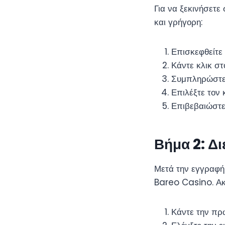
Για να ξεκινήσετε
και γρήγορη:
Επισκεφθείτε
Κάντε κλικ στ
Συμπληρώστε 
Επιλέξτε τον 
Επιβεβαιώστε
Βήμα 2: Δ
Μετά την εγγραφή 
Bareo Casino. Ακ
Κάντε την πρ