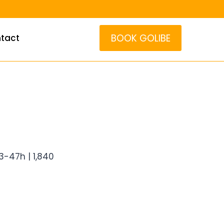
BOOK GOLIBE
tact
3-47h | 1,840