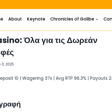
e
About
Keynote
Chronicles of Golibe
Con
sino: Όλα για τις Δωρεάν
οφές
 11, 2025
eposit 10 | Wagering 37x | Avg RTP 96.3% | Payouts 2
γγραφή