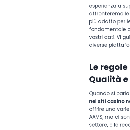
esperienza a supp
affronteremo l
più adatto per l
fondamentale pe
vostri dati. Vi g
diverse piattafo
Le regole
Qualità e
Quando si parla
nei siti casino
offrire una varie
AAMS, ma ci sono
settore, e le rec