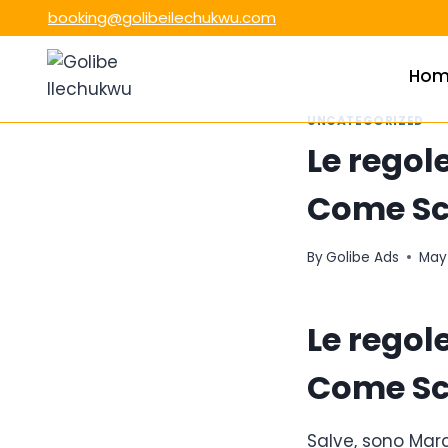
booking@golibeilechukwu.com
Hom
UNCATEGORIZED
Le regol
Come Sce
By
Golibe Ads
May
Le regol
Come Sce
Salve, sono Marc