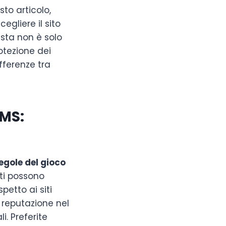
sto articolo,
egliere il sito
usta non è solo
otezione dei
ifferenze tra
AMS:
egole del gioco
iti possono
petto ai siti
a reputazione nel
i. Preferite