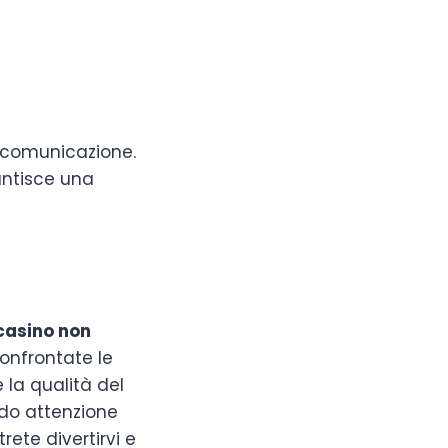
la comunicazione.
antisce una
 casino non
Confrontate le
e la qualità del
endo attenzione
rete divertirvi e