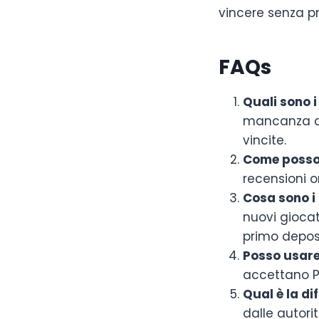
vincere senza p
FAQs
Quali sono i
mancanza di 
vincite.
Come posso 
recensioni on
Cosa sono i
nuovi giocat
primo depos
Posso usare
accettano Pa
Qual è la di
dalle autori