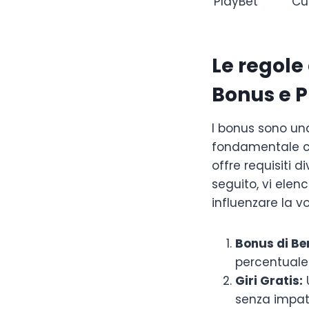
PlayBet
Cu
Le regole
Bonus e 
I bonus sono un
fondamentale co
offre requisiti d
seguito, vi elen
influenzare la vo
Bonus di Be
percentuale 
Giri Gratis:
U
senza impatt