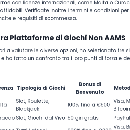
rme con licenze internazionali, come Malta o Cura
ffidabili. Verificate inoltre i termini e condizioni pe
vincite e requisiti di scommessa.
tra Piattaforme di Giochi Non AAMS
tori a valutare le diverse opzioni, ho selezionato tre s
e ho fatto un confronto tra i loro punti di forza e d
Bonus di
cenza
Tipologia di Giochi
Metod
Benvenuto
Slot, Roulette,
Visa, 
lta
100% fino a €500
Blackjack
Bitcoi
racao
Slot, Giochi dal Vivo
50 giri gratis
PayPal,
Visa, B