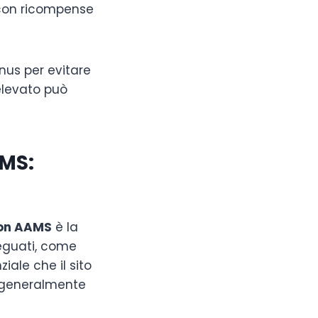
 con ricompense
nus per evitare
elevato può
AMS:
non AAMS
è la
deguati, come
ziale che il sito
ui generalmente