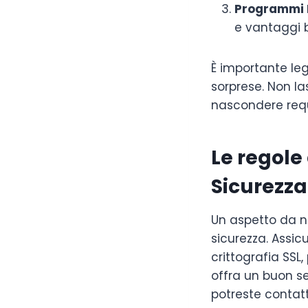
Programmi 
e vantaggi 
È importante leg
sorprese. Non l
nascondere requ
Le regole
Sicurezza
Un aspetto da n
sicurezza. Assic
crittografia SSL,
offra un buon se
potreste contatt