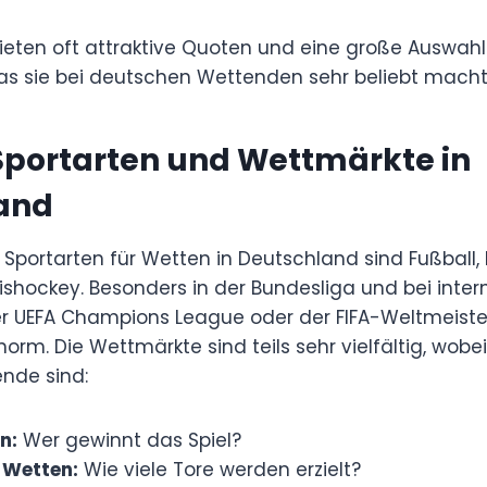
bieten oft attraktive Quoten und eine große Auswah
s sie bei deutschen Wettenden sehr beliebt macht
Sportarten und Wettmärkte in
and
 Sportarten für Wetten in Deutschland sind Fußball,
ishockey. Besonders in der Bundesliga und bei inter
er UEFA Champions League oder der FIFA-Weltmeiste
orm. Die Wettmärkte sind teils sehr vielfältig, wobe
ende sind:
n:
Wer gewinnt das Spiel?
-Wetten:
Wie viele Tore werden erzielt?