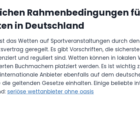
tlichen Rahmenbedingungen fü
ten in Deutschland
ist das Wetten auf Sportveranstaltungen durch den
svertrag geregelt. Es gibt Vorschriften, die sicherste
enziert und reguliert sind. Wetten können in lokalen
zierten Buchmachern platziert werden. Es ist wichtig
 internationale Anbieter ebenfalls auf dem deutsche
e die geltenden Gesetze einhalten. Einige beliebte i
nd:
seriöse wettanbieter ohne oasis