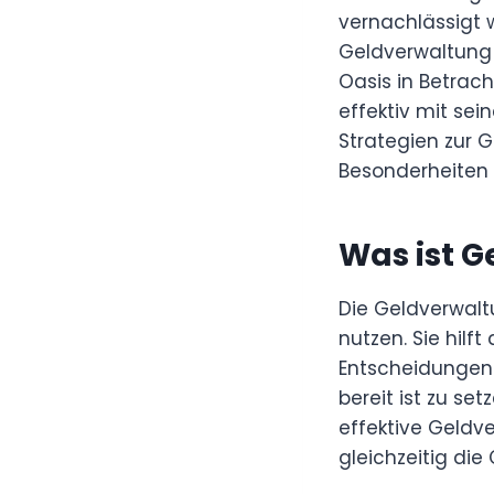
vernachlässigt 
Geldverwaltung 
Oasis in Betrach
effektiv mit se
Strategien zur 
Besonderheiten
Was ist 
Die Geldverwaltu
nutzen. Sie hilf
Entscheidungen 
bereit ist zu se
effektive Geldve
gleichzeitig di