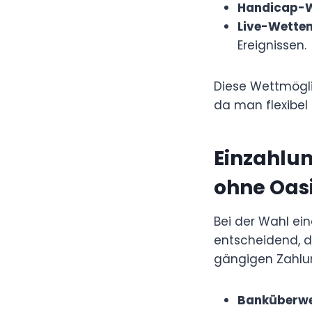
Handicap-W
Live-Wetten
Ereignissen.
Diese Wettmögli
da man flexibel 
Einzahlu
ohne Oas
Bei der Wahl ei
entscheidend, 
gängigen Zahlu
Banküberwe