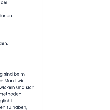
 bei
tionen.
den.
g sind beim
en Markt wie
wickeln und sich
gsmethoden
glicht
ten zu haben,