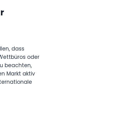
r
llen, dass
 Wettbüros oder
 zu beachten,
n Markt aktiv
nternationale