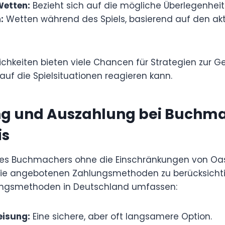
etten:
Bezieht sich auf die mögliche Überlegenhei
:
Wetten während des Spiels, basierend auf den akt
chkeiten bieten viele Chancen für Strategien zur G
auf die Spielsituationen reagieren kann.
ng und Auszahlung bei Buchm
is
nes Buchmachers ohne die Einschränkungen von Oasi
die angebotenen Zahlungsmethoden zu berücksichti
ngsmethoden in Deutschland umfassen:
isung:
Eine sichere, aber oft langsamere Option.