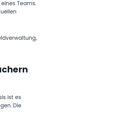
t eines Teams.
uellen
eldverwaltung,
achern
s ist es
gen. Die