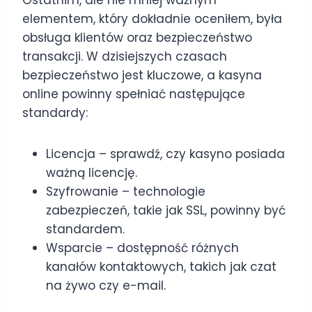
elementem, który dokładnie oceniłem, była
obsługa klientów oraz bezpieczeństwo
transakcji. W dzisiejszych czasach
bezpieczeństwo jest kluczowe, a kasyna
online powinny spełniać następujące
standardy:
Licencja – sprawdź, czy kasyno posiada
ważną licencję.
Szyfrowanie – technologie
zabezpieczeń, takie jak SSL, powinny być
standardem.
Wsparcie – dostępność różnych
kanałów kontaktowych, takich jak czat
na żywo czy e-mail.