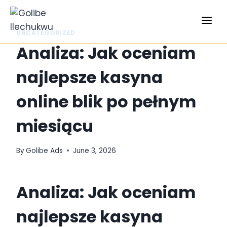
UNCATEGORIZED
Analiza: Jak oceniam
najlepsze kasyna
online blik po pełnym
miesiącu
By
Golibe Ads
June 3, 2026
Analiza: Jak oceniam
najlepsze kasyna