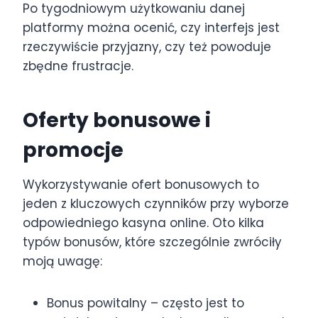
Po tygodniowym użytkowaniu danej
platformy można ocenić, czy interfejs jest
rzeczywiście przyjazny, czy też powoduje
zbędne frustracje.
Oferty bonusowe i
promocje
Wykorzystywanie ofert bonusowych to
jeden z kluczowych czynników przy wyborze
odpowiedniego kasyna online. Oto kilka
typów bonusów, które szczególnie zwróciły
moją uwagę:
Bonus powitalny – często jest to