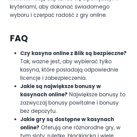
kryteriami, aby dokonać świadomego
wyboru i czerpać radość z gry online.
FAQ
Czy kasyna online z Blik są bezpieczne?
Tak, ważne jest, aby wybierać tylko
kasyna, które posiadają odpowiednie
licencje i zabezpieczenia.
Jakie są największe bonusy w
kasynach online?
Największe bonusy to
zazwyczaj bonusy powitalne i bonusy
bez depozytu.
Jakie gry są dostępne w kasynach
online?
Oferują one różnorodne gry, w
tym sloty, ruletkę, blackjacka i wiele