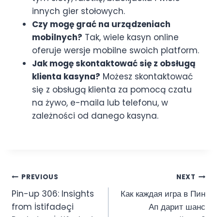
innych gier stołowych.
Czy mogę grać na urządzeniach
mobilnych?
Tak, wiele kasyn online
oferuje wersje mobilne swoich platform.
Jak mogę skontaktować się z obsługą
klienta kasyna?
Możesz skontaktować
się z obsługą klienta za pomocą czatu
na żywo, e-maila lub telefonu, w
zależności od danego kasyna.
PREVIOUS
NEXT
Pin-up 306: Insights
Как каждая игра в Пин
from İstifadəçi
Ап дарит шанс