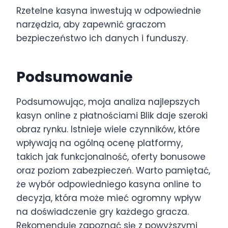
Rzetelne kasyna inwestują w odpowiednie
narzędzia, aby zapewnić graczom
bezpieczeństwo ich danych i funduszy.
Podsumowanie
Podsumowując, moja analiza najlepszych
kasyn online z płatnościami Blik daje szeroki
obraz rynku. Istnieje wiele czynników, które
wpływają na ogólną ocenę platformy,
takich jak funkcjonalność, oferty bonusowe
oraz poziom zabezpieczeń. Warto pamiętać,
że wybór odpowiedniego kasyna online to
decyzja, która może mieć ogromny wpływ
na doświadczenie gry każdego gracza.
Rekomenduję zapoznać się z powyższymi