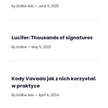
By
Golibe Ads
June 11, 2025
Lucifer: Thousands of signatures
By
Golibe
May 5, 2023
Kody Vavada jak z nich korzystać
w praktyce
By
Golibe Ads
April 4, 2024