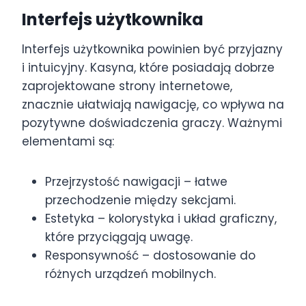
Interfejs użytkownika
Interfejs użytkownika powinien być przyjazny
i intuicyjny. Kasyna, które posiadają dobrze
zaprojektowane strony internetowe,
znacznie ułatwiają nawigację, co wpływa na
pozytywne doświadczenia graczy. Ważnymi
elementami są:
Przejrzystość nawigacji – łatwe
przechodzenie między sekcjami.
Estetyka – kolorystyka i układ graficzny,
które przyciągają uwagę.
Responsywność – dostosowanie do
różnych urządzeń mobilnych.