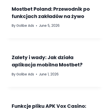
Mostbet Poland: Przewodnik po
funkcjach zakładów na żywo
By
Golibe Ads
June 5, 2026
Zalety i wady: Jak działa
aplikacja mobilna Mostbet?
By
Golibe Ads
June 1, 2026
Funkcje pliku APK Vox Casino: