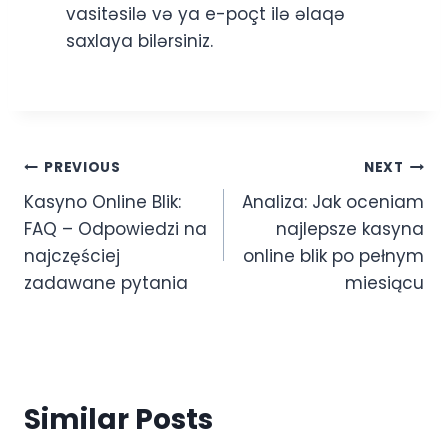
vasitəsilə və ya e-poçt ilə əlaqə
saxlaya bilərsiniz.
PREVIOUS
NEXT
Kasyno Online Blik:
Analiza: Jak oceniam
FAQ – Odpowiedzi na
najlepsze kasyna
najczęściej
online blik po pełnym
zadawane pytania
miesiącu
Similar Posts