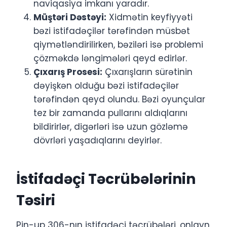
naviqasiya imkanı yaradır.
Müştəri Dəstəyi:
Xidmətin keyfiyyəti
bəzi istifadəçilər tərəfindən müsbət
qiymətləndirilirken, bəziləri isə problemi
çözməkdə ləngimələri qeyd edirlər.
Çıxarış Prosesi:
Çıxarışların sürətinin
dəyişkən olduğu bəzi istifadəçilər
tərəfindən qeyd olundu. Bəzi oyunçular
tez bir zamanda pullarını aldıqlarını
bildirirlər, digərləri isə uzun gözləmə
dövrləri yaşadıqlarını deyirlər.
İstifadəçi Təcrübələrinin
Təsiri
Pin-up 306-nın istifadəçi təcrübələri, onlayn