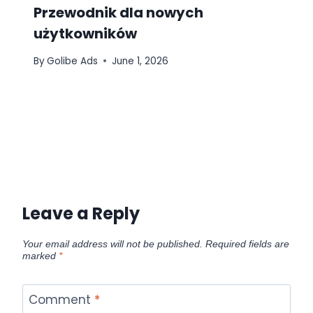
Przewodnik dla nowych
użytkowników
By
Golibe Ads
June 1, 2026
Leave a Reply
Your email address will not be published.
Required fields are
marked
*
Comment
*