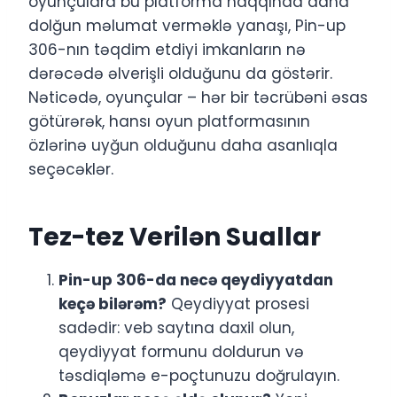
oyunçulara bu platforma haqqında daha
dolğun məlumat verməklə yanaşı, Pin-up
306-nın təqdim etdiyi imkanların nə
dərəcədə əlverişli olduğunu da göstərir.
Nəticədə, oyunçular – hər bir təcrübəni əsas
götürərək, hansı oyun platformasının
özlərinə uyğun olduğunu daha asanlıqla
seçəcəklər.
Tez-tez Verilən Suallar
Pin-up 306-da necə qeydiyyatdan
keçə bilərəm?
Qeydiyyat prosesi
sadədir: veb saytına daxil olun,
qeydiyyat formunu doldurun və
təsdiqləmə e-poçtunuzu doğrulayın.