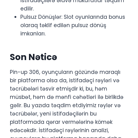
istifadəçilərə əlavə mükafatlar təqdim
edilir.
Pulsuz Dönüşlər: Slot oyunlarında bonus
olaraq təklif edilən pulsuz dönüş
imkanları.
Son Nəticə
Pin-up 306, oyunçuların gözündə maraqlı
bir platforma olsa da, istifadəçi rəyləri və
təcrübələri təsvir etmişdir ki, bu, həm
müsbət, həm də mənfi cəhətləri ilə birlikdə
gəlir. Bu yazıda təqdim etdiyimiz rəylər və
təcrübələr, yeni istifadəçilərin bu
platformada qərar vermələrinə kömək
edəcəkdir. İstifadəçi rəylərinin analizi,